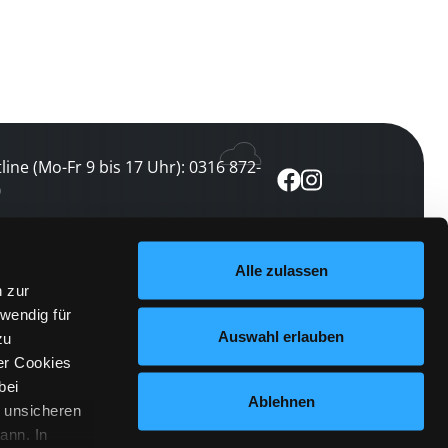
line (Mo-Fr 9 bis 17 Uhr): 0316 872-
0
ewsletter abonnieren
Alle zulassen
n zur
 keine Veranstaltung verpassen
wendig für
etzt abonnieren
Auswahl erlauben
zu
er Cookies
bei
Ablehnen
n unsicheren
ann. In