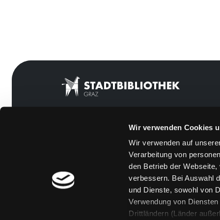
Wir verwenden Cookies u
Mitgliedschaft
Feedback
Wir verwenden auf unserer
Angebote
Kontakt
Verarbeitung von personen
LABUKA
Über uns
den Betrieb der Webseite,
verbessern. Bei Auswahl d
[kju:b]
Jobs
und Dienste, sowohl von Dr
News
Medienwunsch
Verwendung von Diensten u
Drittländern (Länder auße
Veranstaltungen
FAQs