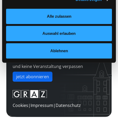
Kontakt
Einstellungen“ unter dem Button links unten oder im
Über uns
Footer unter „Cookies“ die gesetzte Zustimmung
Alle zulassen
jederzeit widerrufen und Ihre Einstellungen verändern.
Jobs
Nähere Informationen finden Sie in unserer
Medienwunsch
Datenschutzerklärung
und in unserem
Impressum
.
Auswahl erlauben
FAQs
Überweisungsdaten
Ablehnen
Newsletter abonnieren
und keine Veranstaltung verpassen
jetzt abonnieren
Cookies
|
Impressum
|
Datenschutz