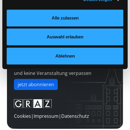
Kontakt
Einstellungen“ unter dem Button links unten oder im
Über uns
Footer unter „Cookies“ die gesetzte Zustimmung
Alle zulassen
jederzeit widerrufen und Ihre Einstellungen verändern.
Jobs
Nähere Informationen finden Sie in unserer
Medienwunsch
Datenschutzerklärung
und in unserem
Impressum
.
Auswahl erlauben
FAQs
Überweisungsdaten
Ablehnen
Newsletter abonnieren
und keine Veranstaltung verpassen
jetzt abonnieren
Cookies
|
Impressum
|
Datenschutz