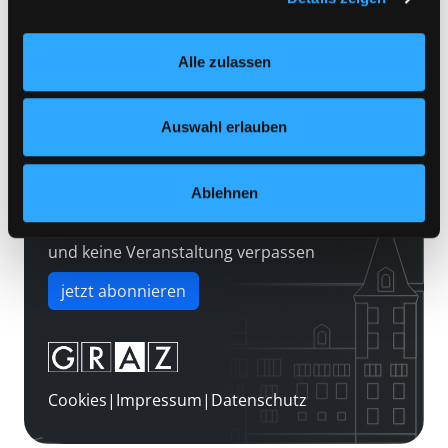
Kontakt
Einstellungen“ unter dem Button links unten oder im
Über uns
Footer unter „Cookies“ die gesetzte Zustimmung
Alle zulassen
jederzeit widerrufen und Ihre Einstellungen verändern.
Jobs
Nähere Informationen finden Sie in unserer
Medienwunsch
Datenschutzerklärung
und in unserem
Impressum
.
Auswahl erlauben
FAQs
Überweisungsdaten
Ablehnen
Newsletter abonnieren
und keine Veranstaltung verpassen
jetzt abonnieren
Cookies
|
Impressum
|
Datenschutz