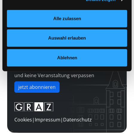
Kontakt
Einstellungen“ unter dem Button links unten oder im
Über uns
Footer unter „Cookies“ die gesetzte Zustimmung
Alle zulassen
jederzeit widerrufen und Ihre Einstellungen verändern.
Jobs
Nähere Informationen finden Sie in unserer
Medienwunsch
Datenschutzerklärung
und in unserem
Impressum
.
Auswahl erlauben
FAQs
Überweisungsdaten
Ablehnen
Newsletter abonnieren
und keine Veranstaltung verpassen
jetzt abonnieren
Cookies
|
Impressum
|
Datenschutz