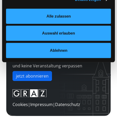
Kontakt
Einstellungen“ unter dem Button links unten oder im
Über uns
Footer unter „Cookies“ die gesetzte Zustimmung
Alle zulassen
jederzeit widerrufen und Ihre Einstellungen verändern.
Jobs
Nähere Informationen finden Sie in unserer
Medienwunsch
Datenschutzerklärung
und in unserem
Impressum
.
Auswahl erlauben
FAQs
Überweisungsdaten
Ablehnen
Newsletter abonnieren
und keine Veranstaltung verpassen
jetzt abonnieren
Cookies
|
Impressum
|
Datenschutz