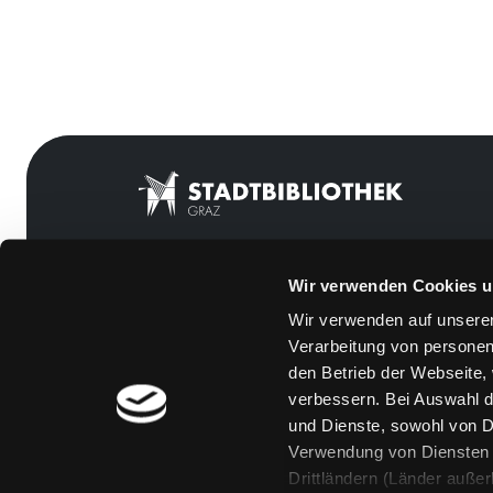
Wir verwenden Cookies u
Mitgliedschaft
Feedback
Wir verwenden auf unserer
Angebote
Kontakt
Verarbeitung von personen
LABUKA
Über uns
den Betrieb der Webseite,
verbessern. Bei Auswahl d
[kju:b]
Jobs
und Dienste, sowohl von Dr
News
Medienwunsch
Verwendung von Diensten u
Drittländern (Länder auße
Veranstaltungen
FAQs