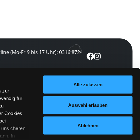
line (Mo-Fr 9 bis 17 Uhr): 0316 872-
0
ewsletter abonnieren
Alle zulassen
n zur
 keine Veranstaltung verpassen
wendig für
etzt abonnieren
Auswahl erlauben
zu
er Cookies
bei
Ablehnen
n unsicheren
ann. In