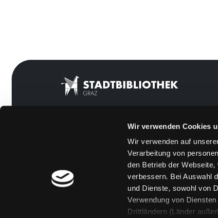
Wir verwenden Cookies u
Mitgliedschaft
Feedback
Wir verwenden auf unserer
Angebote
Kontakt
Verarbeitung von personen
LABUKA
Über uns
den Betrieb der Webseite,
verbessern. Bei Auswahl d
[kju:b]
Jobs
und Dienste, sowohl von Dr
News
Medienwunsch
Verwendung von Diensten u
Drittländern (Länder auße
Veranstaltungen
FAQs