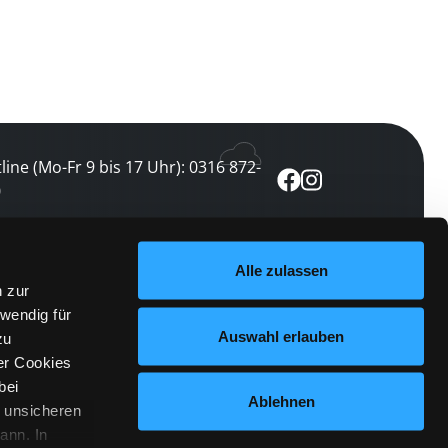
line (Mo-Fr 9 bis 17 Uhr): 0316 872-
0
ewsletter abonnieren
Alle zulassen
n zur
 keine Veranstaltung verpassen
wendig für
etzt abonnieren
Auswahl erlauben
zu
er Cookies
bei
Ablehnen
n unsicheren
ann. In