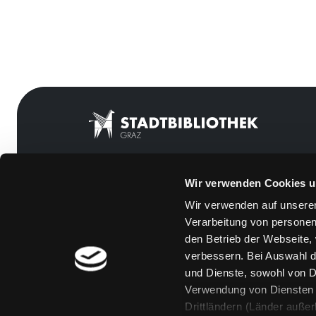
Wir verwenden Cookies u
Mitgliedschaft
Feedback
Wir verwenden auf unserer
Angebote
Kontakt
Verarbeitung von personen
LABUKA
Über uns
den Betrieb der Webseite,
verbessern. Bei Auswahl d
[kju:b]
Jobs
und Dienste, sowohl von Dr
News
Medienwunsch
Verwendung von Diensten u
Drittländern (Länder auße
Veranstaltungen
FAQs