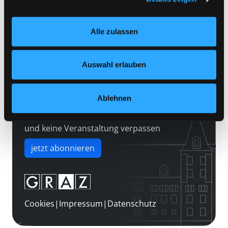
Kontakt
Einstellungen“ unter dem Button links unten oder im
Über uns
Footer unter „Cookies“ die gesetzte Zustimmung
Alle zulassen
jederzeit widerrufen und Ihre Einstellungen verändern.
Jobs
Nähere Informationen finden Sie in unserer
Medienwunsch
Datenschutzerklärung
und in unserem
Impressum
.
Auswahl erlauben
FAQs
Überweisungsdaten
Ablehnen
Newsletter abonnieren
und keine Veranstaltung verpassen
jetzt abonnieren
Cookies
|
Impressum
|
Datenschutz