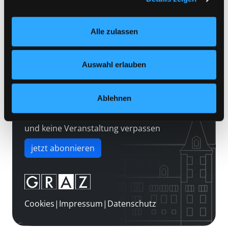
Kontakt
Einstellungen“ unter dem Button links unten oder im
Über uns
Footer unter „Cookies“ die gesetzte Zustimmung
Alle zulassen
jederzeit widerrufen und Ihre Einstellungen verändern.
Jobs
Nähere Informationen finden Sie in unserer
Medienwunsch
Datenschutzerklärung
und in unserem
Impressum
.
Auswahl erlauben
FAQs
Überweisungsdaten
Ablehnen
Newsletter abonnieren
und keine Veranstaltung verpassen
jetzt abonnieren
Cookies
|
Impressum
|
Datenschutz