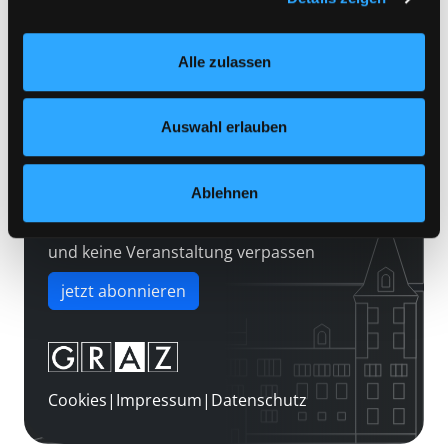
Kontakt
Einstellungen“ unter dem Button links unten oder im
Über uns
Footer unter „Cookies“ die gesetzte Zustimmung
Alle zulassen
jederzeit widerrufen und Ihre Einstellungen verändern.
Jobs
Nähere Informationen finden Sie in unserer
Medienwunsch
Datenschutzerklärung
und in unserem
Impressum
.
Auswahl erlauben
FAQs
Überweisungsdaten
Ablehnen
Newsletter abonnieren
und keine Veranstaltung verpassen
jetzt abonnieren
Cookies
|
Impressum
|
Datenschutz