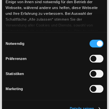
Einige von ihnen sind notwendig für den Betrieb der
Webseite, während andere uns helfen, diese Webseite
und Ihre Erfahrung zu verbessern. Bei Auswahl der
Schaltfläche „Alle zulassen“ stimmen Sie der
Hotline (Mo-Fr 9 bis 17 Uhr): 0316 872-
Verwendung aller Cookies und Dienste, sowohl von
800
Drittanbietern als auch den eigenen, zu. Bitte beachten
Sie, dass bei Verwendung von Diensten und Setzen von
Mitgliedschaft
Einwilligungsauswahl
Cookies von Drittanbietern, eine Verarbeitung in
Notwendig
Angebote
unsicheren Drittländern (Länder außerhalb des EWR
LABUKA
ohne adäquates Datenschutzniveau) stattfinden kann. In
Präferenzen
diesem Zusammenhang können aktuell Risiken für
[kju:b]
Betroffene nicht vollständig ausgeschlossen werden.
News
Eine Verarbeitung durch solche Cookies oder Dienste
Statistiken
erfolgt nur, wenn Sie die jeweilige Einwilligung erteilen
Veranstaltungen
(„Auswahl erlauben“) oder auf die Schaltfläche „Alle
Standorte
Marketing
zulassen“ klicken. Unter dem Punkt „Details zeigen“
finden Sie Erklärungen zu den verschiedenen Kategorien
Feedback
von Cookies und ähnlichen Technologien.
Selbstverständlich können Sie über unsere „Cookie-
Details zeigen