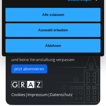
Kontakt
Einstellungen“ unter dem Button links unten oder im
Über uns
Footer unter „Cookies“ die gesetzte Zustimmung
Alle zulassen
jederzeit widerrufen und Ihre Einstellungen verändern.
Jobs
Nähere Informationen finden Sie in unserer
Medienwunsch
Datenschutzerklärung
und in unserem
Impressum
.
Auswahl erlauben
FAQs
Überweisungsdaten
Ablehnen
Newsletter abonnieren
und keine Veranstaltung verpassen
jetzt abonnieren
Cookies
|
Impressum
|
Datenschutz