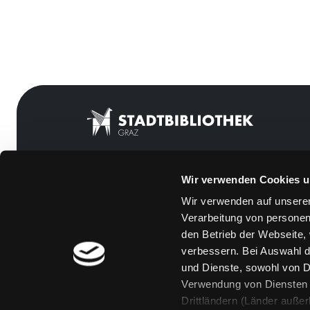
Wir verwenden Cookies u
Mitgliedschaft
Feedback
Wir verwenden auf unserer
Angebote
Kontakt
Verarbeitung von personen
LABUKA
Über uns
den Betrieb der Webseite,
verbessern. Bei Auswahl d
[kju:b]
Jobs
und Dienste, sowohl von Dr
News
Medienwunsch
Verwendung von Diensten u
Drittländern (Länder auße
Veranstaltungen
FAQs