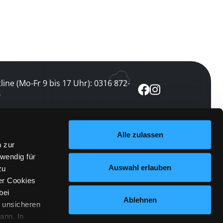
line (Mo-Fr 9 bis 17 Uhr): 0316 872-
0
ewsletter abonnieren
Alle zulassen
n zur
 keine Veranstaltung verpassen
wendig für
etzt abonnieren
Auswahl erlauben
zu
er Cookies
bei
Ablehnen
n unsicheren
ann. In