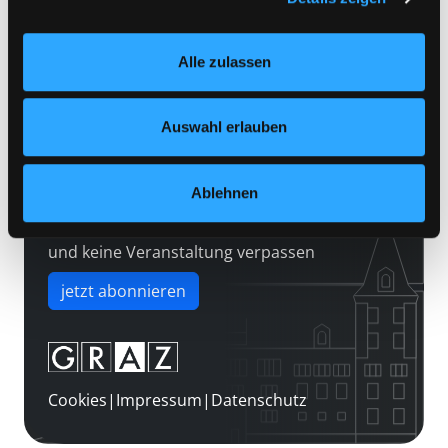
Kontakt
Einstellungen“ unter dem Button links unten oder im
Über uns
Footer unter „Cookies“ die gesetzte Zustimmung
Alle zulassen
jederzeit widerrufen und Ihre Einstellungen verändern.
Jobs
Nähere Informationen finden Sie in unserer
Medienwunsch
Datenschutzerklärung
und in unserem
Impressum
.
Auswahl erlauben
FAQs
Überweisungsdaten
Ablehnen
Newsletter abonnieren
und keine Veranstaltung verpassen
jetzt abonnieren
Cookies
|
Impressum
|
Datenschutz