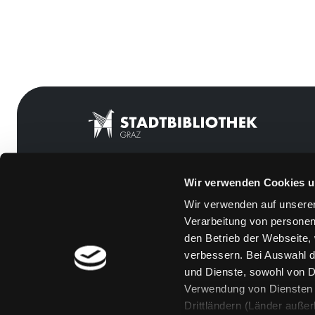
Wir verwenden Cookies u
Mitgliedschaft
Feedback
Wir verwenden auf unserer
Angebote
Kontakt
Verarbeitung von personen
LABUKA
Über uns
den Betrieb der Webseite,
verbessern. Bei Auswahl d
[kju:b]
Jobs
und Dienste, sowohl von Dr
News
Medienwunsch
Verwendung von Diensten u
Drittländern (Länder auße
Veranstaltungen
FAQs