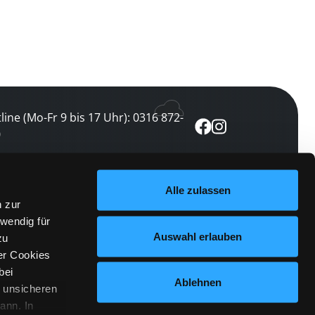
line (Mo-Fr 9 bis 17 Uhr): 0316 872-
0
ewsletter abonnieren
Alle zulassen
n zur
 keine Veranstaltung verpassen
wendig für
etzt abonnieren
Auswahl erlauben
zu
er Cookies
bei
Ablehnen
n unsicheren
ann. In