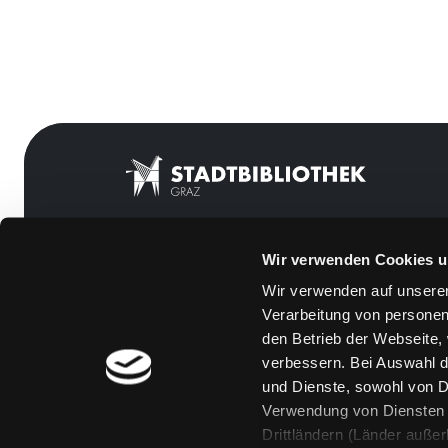
Wir verwenden Cookies u
Mitgliedschaft
Feedback
Wir verwenden auf unserer
Angebote
Kontakt
Verarbeitung von personen
LABUKA
Über uns
den Betrieb der Webseite,
verbessern. Bei Auswahl d
[kju:b]
Jobs
und Dienste, sowohl von Dr
News
Medienwunsch
Verwendung von Diensten u
Drittländern (Länder auße
Veranstaltungen
FAQs