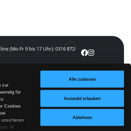
line (Mo-Fr 9 bis 17 Uhr): 0316 872-
0
ewsletter abonnieren
Alle zulassen
n zur
 keine Veranstaltung verpassen
wendig für
etzt abonnieren
Auswahl erlauben
zu
er Cookies
bei
Ablehnen
n unsicheren
ann. In