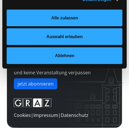
Kontakt
Einstellungen“ unter dem Button links unten oder im
Über uns
Footer unter „Cookies“ die gesetzte Zustimmung
Alle zulassen
jederzeit widerrufen und Ihre Einstellungen verändern.
Jobs
Nähere Informationen finden Sie in unserer
Medienwunsch
Datenschutzerklärung
und in unserem
Impressum
.
Auswahl erlauben
FAQs
Überweisungsdaten
Ablehnen
Newsletter abonnieren
und keine Veranstaltung verpassen
jetzt abonnieren
Cookies
|
Impressum
|
Datenschutz