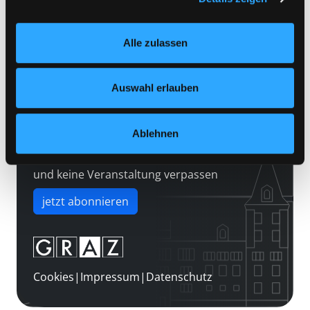
Kontakt
Einstellungen“ unter dem Button links unten oder im
Über uns
Footer unter „Cookies“ die gesetzte Zustimmung
Alle zulassen
jederzeit widerrufen und Ihre Einstellungen verändern.
Jobs
Nähere Informationen finden Sie in unserer
Medienwunsch
Datenschutzerklärung
und in unserem
Impressum
.
Auswahl erlauben
FAQs
Überweisungsdaten
Ablehnen
Newsletter abonnieren
und keine Veranstaltung verpassen
jetzt abonnieren
Cookies
|
Impressum
|
Datenschutz