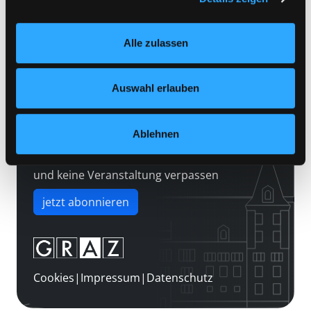
Kontakt
Einstellungen“ unter dem Button links unten oder im
Über uns
Footer unter „Cookies“ die gesetzte Zustimmung
Alle zulassen
jederzeit widerrufen und Ihre Einstellungen verändern.
Jobs
Nähere Informationen finden Sie in unserer
Medienwunsch
Datenschutzerklärung
und in unserem
Impressum
.
Auswahl erlauben
FAQs
Überweisungsdaten
Ablehnen
Newsletter abonnieren
und keine Veranstaltung verpassen
jetzt abonnieren
Cookies
|
Impressum
|
Datenschutz