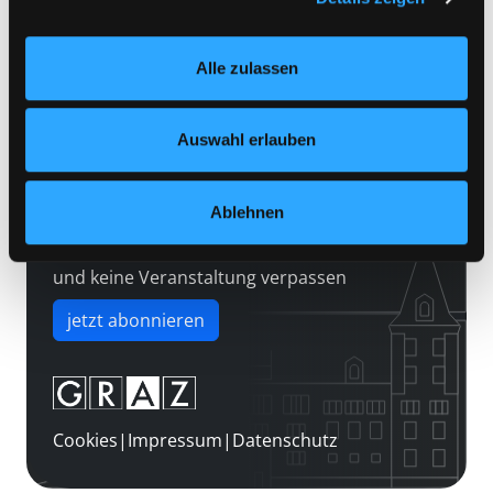
Kontakt
Einstellungen“ unter dem Button links unten oder im
Über uns
Footer unter „Cookies“ die gesetzte Zustimmung
Alle zulassen
jederzeit widerrufen und Ihre Einstellungen verändern.
Jobs
Nähere Informationen finden Sie in unserer
Medienwunsch
Datenschutzerklärung
und in unserem
Impressum
.
Auswahl erlauben
FAQs
Überweisungsdaten
Ablehnen
Newsletter abonnieren
und keine Veranstaltung verpassen
jetzt abonnieren
Cookies
|
Impressum
|
Datenschutz