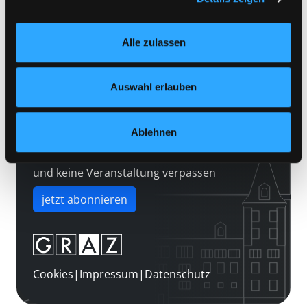
Kontakt
Einstellungen“ unter dem Button links unten oder im
Über uns
Footer unter „Cookies“ die gesetzte Zustimmung
Alle zulassen
jederzeit widerrufen und Ihre Einstellungen verändern.
Jobs
Nähere Informationen finden Sie in unserer
Medienwunsch
Datenschutzerklärung
und in unserem
Impressum
.
Auswahl erlauben
FAQs
Überweisungsdaten
Ablehnen
Newsletter abonnieren
und keine Veranstaltung verpassen
jetzt abonnieren
Cookies
|
Impressum
|
Datenschutz