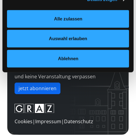
Kontakt
Einstellungen“ unter dem Button links unten oder im
Über uns
Footer unter „Cookies“ die gesetzte Zustimmung
Alle zulassen
jederzeit widerrufen und Ihre Einstellungen verändern.
Jobs
Nähere Informationen finden Sie in unserer
Medienwunsch
Datenschutzerklärung
und in unserem
Impressum
.
Auswahl erlauben
FAQs
Überweisungsdaten
Ablehnen
Newsletter abonnieren
und keine Veranstaltung verpassen
jetzt abonnieren
Cookies
|
Impressum
|
Datenschutz