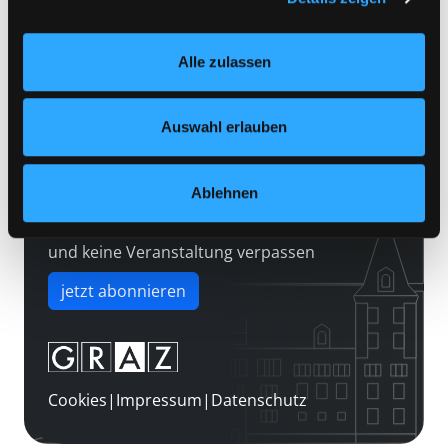
Kontakt
Einstellungen“ unter dem Button links unten oder im
Über uns
Footer unter „Cookies“ die gesetzte Zustimmung
Alle zulassen
jederzeit widerrufen und Ihre Einstellungen verändern.
Jobs
Nähere Informationen finden Sie in unserer
Medienwunsch
Datenschutzerklärung
und in unserem
Impressum
.
Auswahl erlauben
FAQs
Überweisungsdaten
Ablehnen
Newsletter abonnieren
und keine Veranstaltung verpassen
jetzt abonnieren
Cookies
|
Impressum
|
Datenschutz