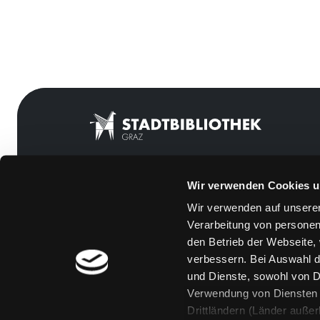
Wir verwenden Cookies u
Mitgliedschaft
Feedback
Wir verwenden auf unserer
Angebote
Kontakt
Verarbeitung von personen
LABUKA
Über uns
den Betrieb der Webseite,
verbessern. Bei Auswahl d
[kju:b]
Jobs
und Dienste, sowohl von Dr
News
Medienwunsch
Verwendung von Diensten u
Drittländern (Länder auße
Veranstaltungen
FAQs