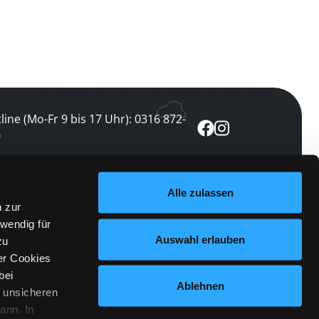
line (Mo-Fr 9 bis 17 Uhr): 0316 872-
0
ewsletter abonnieren
Alle zulassen
n zur
 keine Veranstaltung verpassen
wendig für
etzt abonnieren
Auswahl erlauben
zu
er Cookies
bei
Ablehnen
n unsicheren
ann. In