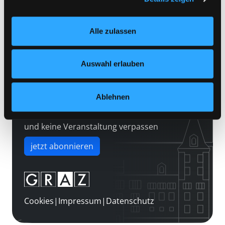
Kontakt
Einstellungen“ unter dem Button links unten oder im
Über uns
Footer unter „Cookies“ die gesetzte Zustimmung
Alle zulassen
jederzeit widerrufen und Ihre Einstellungen verändern.
Jobs
Nähere Informationen finden Sie in unserer
Medienwunsch
Datenschutzerklärung
und in unserem
Impressum
.
Auswahl erlauben
FAQs
Überweisungsdaten
Ablehnen
Newsletter abonnieren
und keine Veranstaltung verpassen
jetzt abonnieren
Cookies
|
Impressum
|
Datenschutz