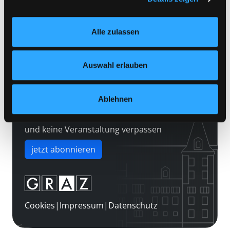
Kontakt
Einstellungen“ unter dem Button links unten oder im
Über uns
Footer unter „Cookies“ die gesetzte Zustimmung
Alle zulassen
jederzeit widerrufen und Ihre Einstellungen verändern.
Jobs
Nähere Informationen finden Sie in unserer
Medienwunsch
Datenschutzerklärung
und in unserem
Impressum
.
Auswahl erlauben
FAQs
Überweisungsdaten
Ablehnen
Newsletter abonnieren
und keine Veranstaltung verpassen
jetzt abonnieren
Cookies
|
Impressum
|
Datenschutz