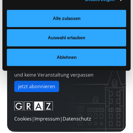
Kontakt
Einstellungen“ unter dem Button links unten oder im
Über uns
Footer unter „Cookies“ die gesetzte Zustimmung
Alle zulassen
jederzeit widerrufen und Ihre Einstellungen verändern.
Jobs
Nähere Informationen finden Sie in unserer
Medienwunsch
Datenschutzerklärung
und in unserem
Impressum
.
Auswahl erlauben
FAQs
Überweisungsdaten
Ablehnen
Newsletter abonnieren
und keine Veranstaltung verpassen
jetzt abonnieren
Cookies
|
Impressum
|
Datenschutz