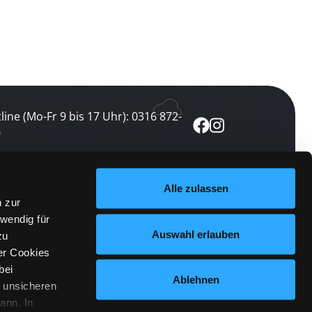
line (Mo-Fr 9 bis 17 Uhr): 0316 872-
0
ewsletter abonnieren
Alle zulassen
n zur
 keine Veranstaltung verpassen
wendig für
etzt abonnieren
Auswahl erlauben
zu
er Cookies
bei
Ablehnen
n unsicheren
ann. In