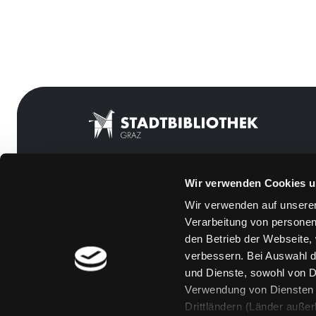
Wir verwenden Cookies u
Mitgliedschaft
Feedback
Wir verwenden auf unserer
Angebote
Kontakt
Verarbeitung von personen
LABUKA
Über uns
den Betrieb der Webseite,
verbessern. Bei Auswahl d
[kju:b]
Jobs
und Dienste, sowohl von Dr
News
Medienwunsch
Verwendung von Diensten u
Drittländern (Länder auße
Veranstaltungen
FAQs