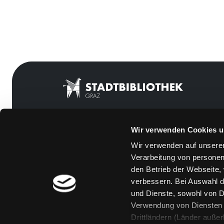
Wir verwenden Cookies u
Mitgliedschaft
Feedback
Wir verwenden auf unserer
Angebote
Kontakt
Verarbeitung von personen
LABUKA
Über uns
den Betrieb der Webseite,
verbessern. Bei Auswahl d
[kju:b]
Jobs
und Dienste, sowohl von Dr
News
Medienwunsch
Verwendung von Diensten u
Drittländern (Länder auße
Veranstaltungen
FAQs