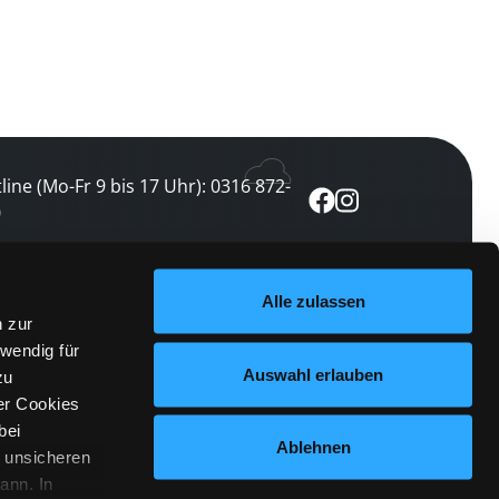
line (Mo-Fr 9 bis 17 Uhr): 0316 872-
0
ewsletter abonnieren
Alle zulassen
n zur
 keine Veranstaltung verpassen
wendig für
etzt abonnieren
Auswahl erlauben
zu
er Cookies
bei
Ablehnen
n unsicheren
ann. In