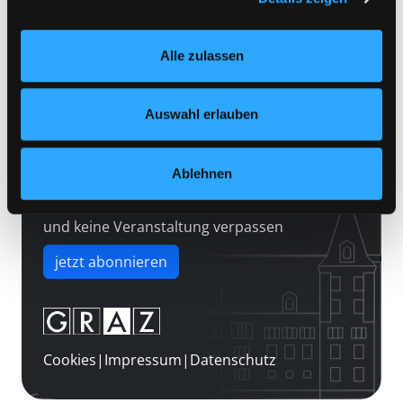
Kontakt
Einstellungen“ unter dem Button links unten oder im
Über uns
Footer unter „Cookies“ die gesetzte Zustimmung
Alle zulassen
jederzeit widerrufen und Ihre Einstellungen verändern.
Jobs
Nähere Informationen finden Sie in unserer
Medienwunsch
Datenschutzerklärung
und in unserem
Impressum
.
Auswahl erlauben
FAQs
Überweisungsdaten
Ablehnen
Newsletter abonnieren
und keine Veranstaltung verpassen
jetzt abonnieren
Cookies
|
Impressum
|
Datenschutz