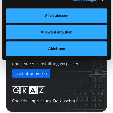
Kontakt
Einstellungen“ unter dem Button links unten oder im
Über uns
Footer unter „Cookies“ die gesetzte Zustimmung
Alle zulassen
jederzeit widerrufen und Ihre Einstellungen verändern.
Jobs
Nähere Informationen finden Sie in unserer
Medienwunsch
Datenschutzerklärung
und in unserem
Impressum
.
Auswahl erlauben
FAQs
Überweisungsdaten
Ablehnen
Newsletter abonnieren
und keine Veranstaltung verpassen
jetzt abonnieren
Cookies
|
Impressum
|
Datenschutz