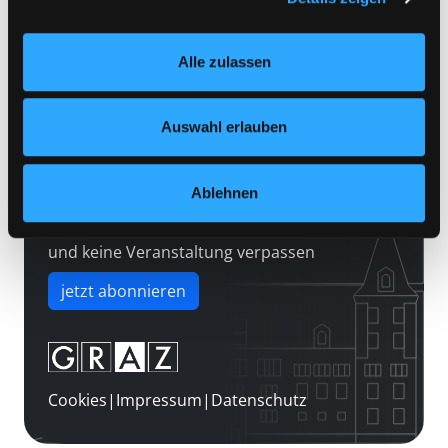
Kontakt
Einstellungen“ unter dem Button links unten oder im
Über uns
Footer unter „Cookies“ die gesetzte Zustimmung
Alle zulassen
jederzeit widerrufen und Ihre Einstellungen verändern.
Jobs
Nähere Informationen finden Sie in unserer
Medienwunsch
Datenschutzerklärung
und in unserem
Impressum
.
Auswahl erlauben
FAQs
Überweisungsdaten
Ablehnen
Newsletter abonnieren
und keine Veranstaltung verpassen
jetzt abonnieren
Cookies
|
Impressum
|
Datenschutz