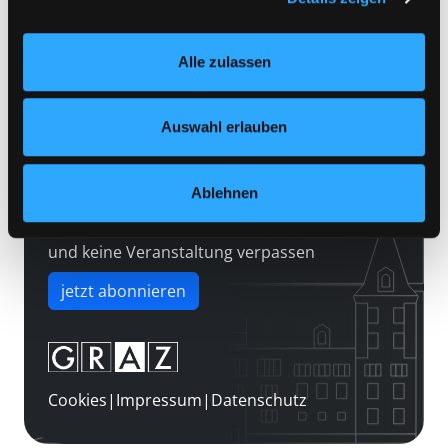
Kontakt
Einstellungen“ unter dem Button links unten oder im
Über uns
Footer unter „Cookies“ die gesetzte Zustimmung
Alle zulassen
jederzeit widerrufen und Ihre Einstellungen verändern.
Jobs
Nähere Informationen finden Sie in unserer
Medienwunsch
Datenschutzerklärung
und in unserem
Impressum
.
Auswahl erlauben
FAQs
Überweisungsdaten
Ablehnen
Newsletter abonnieren
und keine Veranstaltung verpassen
jetzt abonnieren
Cookies
|
Impressum
|
Datenschutz