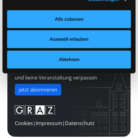
Kontakt
Einstellungen“ unter dem Button links unten oder im
Über uns
Footer unter „Cookies“ die gesetzte Zustimmung
Alle zulassen
jederzeit widerrufen und Ihre Einstellungen verändern.
Jobs
Nähere Informationen finden Sie in unserer
Medienwunsch
Datenschutzerklärung
und in unserem
Impressum
.
Auswahl erlauben
FAQs
Überweisungsdaten
Ablehnen
Newsletter abonnieren
und keine Veranstaltung verpassen
jetzt abonnieren
Cookies
|
Impressum
|
Datenschutz