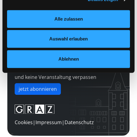
Kontakt
Einstellungen“ unter dem Button links unten oder im
Über uns
Footer unter „Cookies“ die gesetzte Zustimmung
Alle zulassen
jederzeit widerrufen und Ihre Einstellungen verändern.
Jobs
Nähere Informationen finden Sie in unserer
Medienwunsch
Datenschutzerklärung
und in unserem
Impressum
.
Auswahl erlauben
FAQs
Überweisungsdaten
Ablehnen
Newsletter abonnieren
und keine Veranstaltung verpassen
jetzt abonnieren
Cookies
|
Impressum
|
Datenschutz