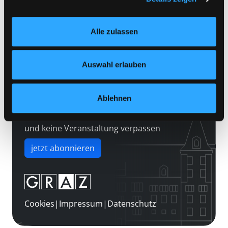
Kontakt
Einstellungen“ unter dem Button links unten oder im
Über uns
Footer unter „Cookies“ die gesetzte Zustimmung
Alle zulassen
jederzeit widerrufen und Ihre Einstellungen verändern.
Jobs
Nähere Informationen finden Sie in unserer
Medienwunsch
Datenschutzerklärung
und in unserem
Impressum
.
Auswahl erlauben
FAQs
Überweisungsdaten
Ablehnen
Newsletter abonnieren
und keine Veranstaltung verpassen
jetzt abonnieren
Cookies
|
Impressum
|
Datenschutz