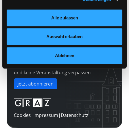
Kontakt
Einstellungen“ unter dem Button links unten oder im
Über uns
Footer unter „Cookies“ die gesetzte Zustimmung
Alle zulassen
jederzeit widerrufen und Ihre Einstellungen verändern.
Jobs
Nähere Informationen finden Sie in unserer
Medienwunsch
Datenschutzerklärung
und in unserem
Impressum
.
Auswahl erlauben
FAQs
Überweisungsdaten
Ablehnen
Newsletter abonnieren
und keine Veranstaltung verpassen
jetzt abonnieren
Cookies
|
Impressum
|
Datenschutz