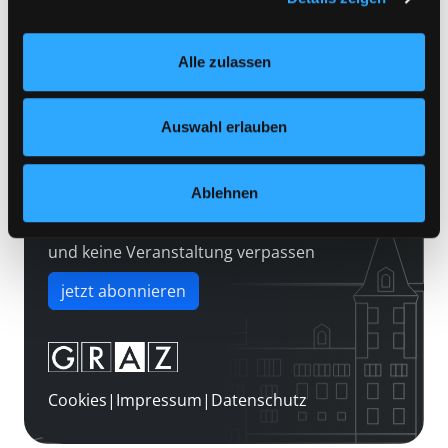
Kontakt
Einstellungen“ unter dem Button links unten oder im
Über uns
Footer unter „Cookies“ die gesetzte Zustimmung
Alle zulassen
jederzeit widerrufen und Ihre Einstellungen verändern.
Jobs
Nähere Informationen finden Sie in unserer
Medienwunsch
Datenschutzerklärung
und in unserem
Impressum
.
Auswahl erlauben
FAQs
Überweisungsdaten
Ablehnen
Newsletter abonnieren
und keine Veranstaltung verpassen
jetzt abonnieren
Cookies
|
Impressum
|
Datenschutz