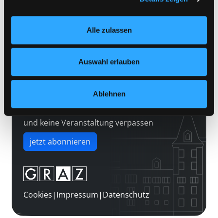
Kontakt
Einstellungen“ unter dem Button links unten oder im
Über uns
Footer unter „Cookies“ die gesetzte Zustimmung
Alle zulassen
jederzeit widerrufen und Ihre Einstellungen verändern.
Jobs
Nähere Informationen finden Sie in unserer
Medienwunsch
Datenschutzerklärung
und in unserem
Impressum
.
Auswahl erlauben
FAQs
Überweisungsdaten
Ablehnen
Newsletter abonnieren
und keine Veranstaltung verpassen
jetzt abonnieren
Cookies
|
Impressum
|
Datenschutz