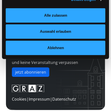
Kontakt
Einstellungen“ unter dem Button links unten oder im
Über uns
Footer unter „Cookies“ die gesetzte Zustimmung
Alle zulassen
jederzeit widerrufen und Ihre Einstellungen verändern.
Jobs
Nähere Informationen finden Sie in unserer
Medienwunsch
Datenschutzerklärung
und in unserem
Impressum
.
Auswahl erlauben
FAQs
Überweisungsdaten
Ablehnen
Newsletter abonnieren
und keine Veranstaltung verpassen
jetzt abonnieren
Cookies
|
Impressum
|
Datenschutz