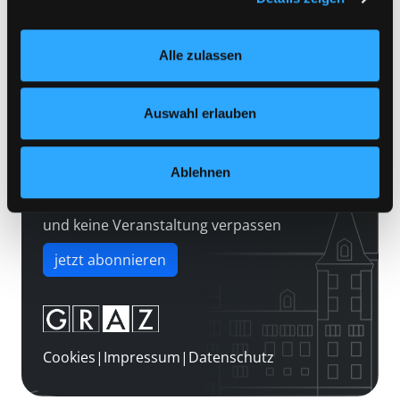
Kontakt
Einstellungen“ unter dem Button links unten oder im
Über uns
Footer unter „Cookies“ die gesetzte Zustimmung
Alle zulassen
jederzeit widerrufen und Ihre Einstellungen verändern.
Jobs
Nähere Informationen finden Sie in unserer
Medienwunsch
Datenschutzerklärung
und in unserem
Impressum
.
Auswahl erlauben
FAQs
Überweisungsdaten
Ablehnen
Newsletter abonnieren
und keine Veranstaltung verpassen
jetzt abonnieren
Cookies
|
Impressum
|
Datenschutz