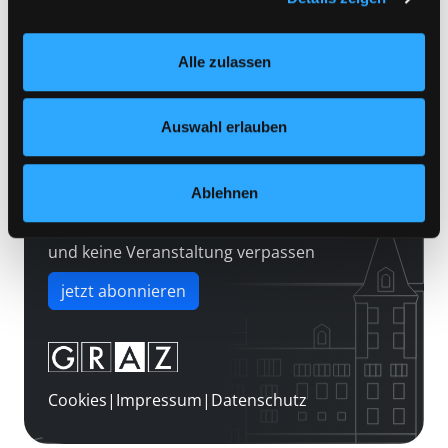
Kontakt
Einstellungen“ unter dem Button links unten oder im
Über uns
Footer unter „Cookies“ die gesetzte Zustimmung
Alle zulassen
jederzeit widerrufen und Ihre Einstellungen verändern.
Jobs
Nähere Informationen finden Sie in unserer
Medienwunsch
Datenschutzerklärung
und in unserem
Impressum
.
Auswahl erlauben
FAQs
Überweisungsdaten
Ablehnen
Newsletter abonnieren
und keine Veranstaltung verpassen
jetzt abonnieren
Cookies
|
Impressum
|
Datenschutz