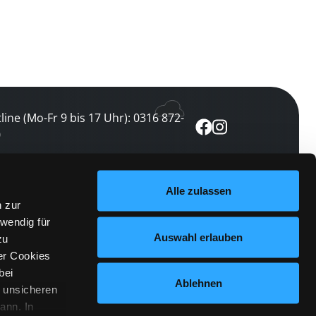
line (Mo-Fr 9 bis 17 Uhr): 0316 872-
0
ewsletter abonnieren
Alle zulassen
n zur
 keine Veranstaltung verpassen
wendig für
etzt abonnieren
Auswahl erlauben
zu
er Cookies
bei
Ablehnen
n unsicheren
ann. In