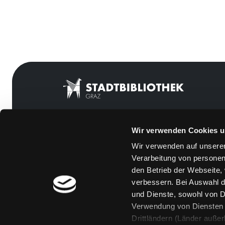
Wir verwenden Cookies u
Mitgliedschaft
Feedback
Wir verwenden auf unserer
Angebote
Kontakt
Verarbeitung von personen
LABUKA
Über uns
den Betrieb der Webseite,
verbessern. Bei Auswahl d
[kju:b]
Jobs
und Dienste, sowohl von Dr
News
Medienwunsch
Verwendung von Diensten u
Drittländern (Länder auße
Veranstaltungen
FAQs