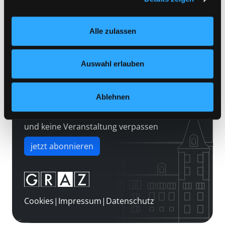
Kontakt
Einstellungen“ unter dem Button links unten oder im
Über uns
Footer unter „Cookies“ die gesetzte Zustimmung
Alle zulassen
jederzeit widerrufen und Ihre Einstellungen verändern.
Jobs
Nähere Informationen finden Sie in unserer
Medienwunsch
Datenschutzerklärung
und in unserem
Impressum
.
Auswahl erlauben
FAQs
Überweisungsdaten
Ablehnen
Newsletter abonnieren
und keine Veranstaltung verpassen
jetzt abonnieren
Cookies
|
Impressum
|
Datenschutz