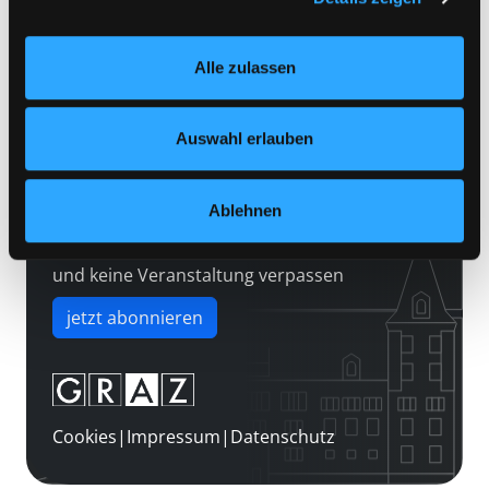
Kontakt
Einstellungen“ unter dem Button links unten oder im
Über uns
Footer unter „Cookies“ die gesetzte Zustimmung
Alle zulassen
jederzeit widerrufen und Ihre Einstellungen verändern.
Jobs
Nähere Informationen finden Sie in unserer
Medienwunsch
Datenschutzerklärung
und in unserem
Impressum
.
Auswahl erlauben
FAQs
Überweisungsdaten
Ablehnen
Newsletter abonnieren
und keine Veranstaltung verpassen
jetzt abonnieren
Cookies
|
Impressum
|
Datenschutz