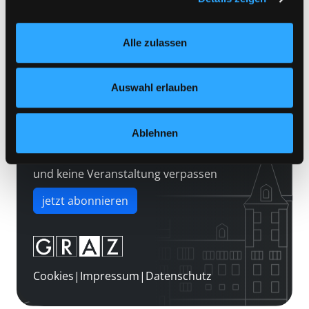
Kontakt
Einstellungen“ unter dem Button links unten oder im
Über uns
Footer unter „Cookies“ die gesetzte Zustimmung
Alle zulassen
jederzeit widerrufen und Ihre Einstellungen verändern.
Jobs
Nähere Informationen finden Sie in unserer
Medienwunsch
Datenschutzerklärung
und in unserem
Impressum
.
Auswahl erlauben
FAQs
Überweisungsdaten
Ablehnen
Newsletter abonnieren
und keine Veranstaltung verpassen
jetzt abonnieren
Cookies
|
Impressum
|
Datenschutz