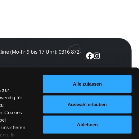
line (Mo-Fr 9 bis 17 Uhr): 0316 872-
0
ewsletter abonnieren
Alle zulassen
n zur
 keine Veranstaltung verpassen
wendig für
etzt abonnieren
Auswahl erlauben
zu
er Cookies
bei
Ablehnen
n unsicheren
ann. In