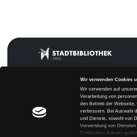
Wir verwenden Cookies u
Mitgliedschaft
Feedback
Wir verwenden auf unserer
Angebote
Kontakt
Verarbeitung von personen
LABUKA
Über uns
den Betrieb der Webseite,
verbessern. Bei Auswahl d
[kju:b]
Jobs
und Dienste, sowohl von Dr
News
Medienwunsch
Verwendung von Diensten u
Drittländern (Länder auße
Veranstaltungen
FAQs