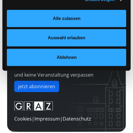
Kontakt
Einstellungen“ unter dem Button links unten oder im
Über uns
Footer unter „Cookies“ die gesetzte Zustimmung
Alle zulassen
jederzeit widerrufen und Ihre Einstellungen verändern.
Jobs
Nähere Informationen finden Sie in unserer
Medienwunsch
Datenschutzerklärung
und in unserem
Impressum
.
Auswahl erlauben
FAQs
Überweisungsdaten
Ablehnen
Newsletter abonnieren
und keine Veranstaltung verpassen
jetzt abonnieren
Cookies
|
Impressum
|
Datenschutz