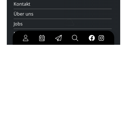
Kontakt
Über uns
Jobs
Medienwunsch
FAQs
Überweisungsdaten
Newsletter abonnieren
und keine Veranstaltung verpassen
jetzt abonnieren
Cookies
|
Impressum
|
Datenschutz