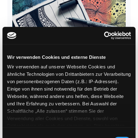
Wir verwenden Cookies und externe Dienste
Wir verwenden auf unserer Webseite Cookies und
ähnliche Technologien von Drittanbietern zur Verarbeitung
von personenbezogenen Daten (z.B.: IP-Adressen).
Einige von ihnen sind notwendig für den Betrieb der
Webseite, während andere uns helfen, diese Webseite
© Julia Strobel
und Ihre Erfahrung zu verbessern. Bei Auswahl der
Schaltfläche „Alle zulassen“ stimmen Sie der
Verwendung aller Cookies und Dienste, sowohl von
17.11.2026
Drittanbietern als auch den eigenen, zu. Bitte beachten
Geschichten und Gestalten:
Sie, dass bei Verwendung von Diensten und Setzen von
Einwilligungsauswahl
Meditative Muster malen.